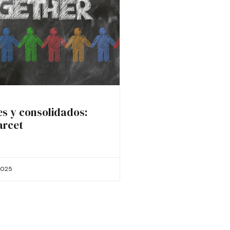
es y consolidados:
arcet
2025