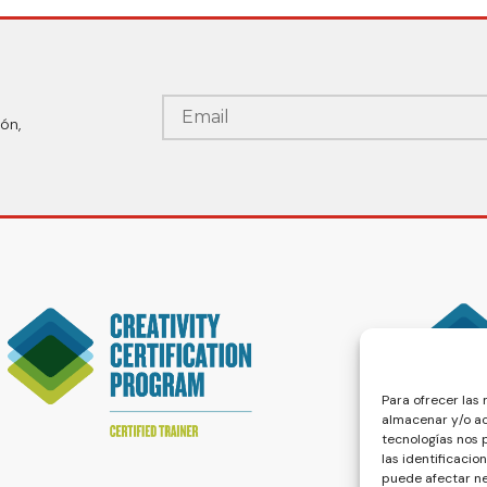
ón,
Para ofrecer las
almacenar y/o ac
tecnologías nos
las identificacio
puede afectar ne