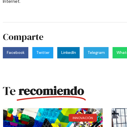
Internet
.
Comparte
Facebook
Twitter
LinkedIn
Telegram
What
Te
recomiendo
INNOVACIÓN