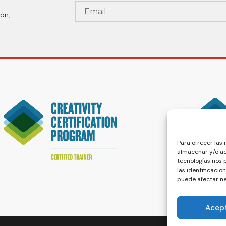
ón,
Para ofrecer las
almacenar y/o ac
tecnologías nos
las identificacio
puede afectar ne
Acep