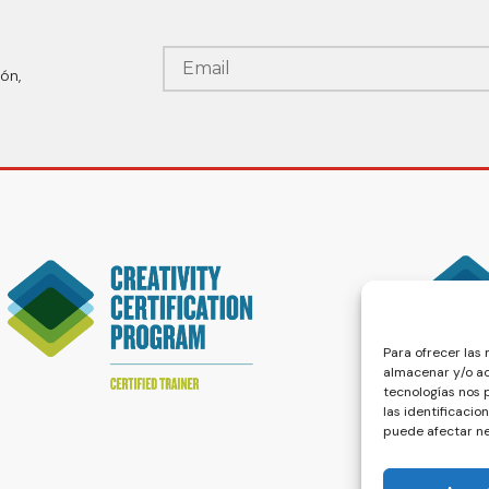
ón,
Para ofrecer las
almacenar y/o ac
tecnologías nos
las identificacio
puede afectar ne