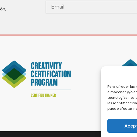
ón,
Para ofrecer las
almacenar y/o ac
tecnologías nos
las identificacio
puede afectar ne
Acep