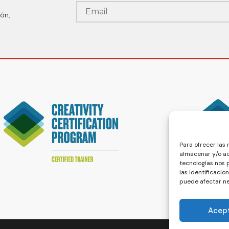
ón,
Para ofrecer las
almacenar y/o ac
tecnologías nos
las identificacio
puede afectar ne
Acep