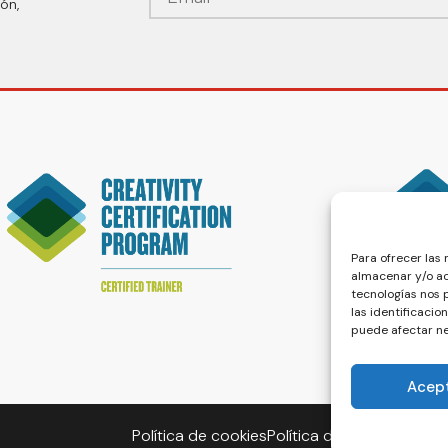
ón,
Para ofrecer las
almacenar y/o ac
tecnologías nos
las identificacio
puede afectar ne
Acep
Política de cookies
Política de privacidad