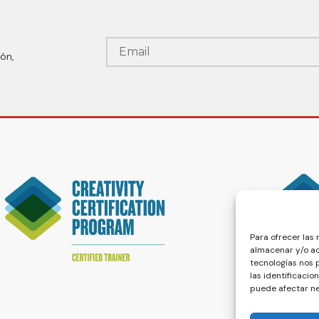
ón,
Para ofrecer las
almacenar y/o ac
tecnologías nos
las identificacio
puede afectar ne