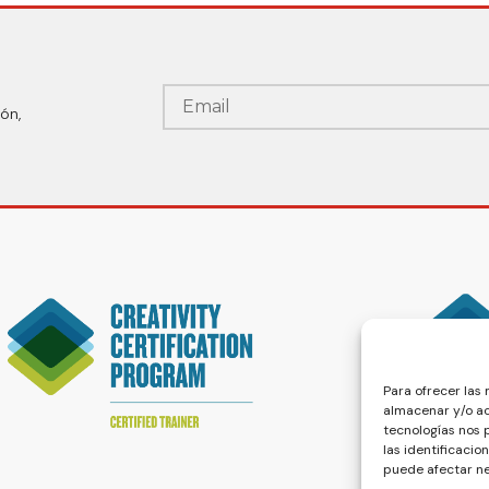
ón,
Para ofrecer las
almacenar y/o ac
tecnologías nos
las identificacio
puede afectar ne