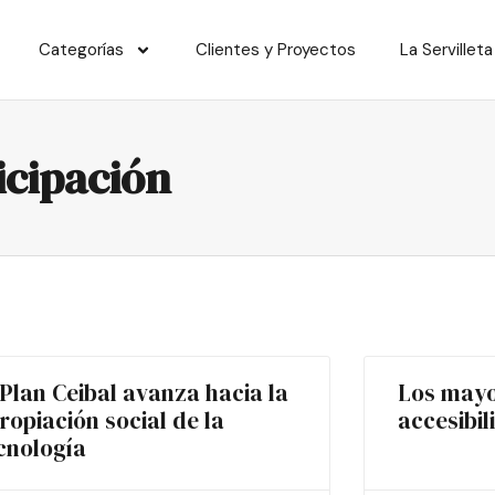
Categorías
Clientes y Proyectos
La Servilleta
icipación
 Plan Ceibal avanza hacia la
Los mayo
ropiación social de la
accesibil
cnología