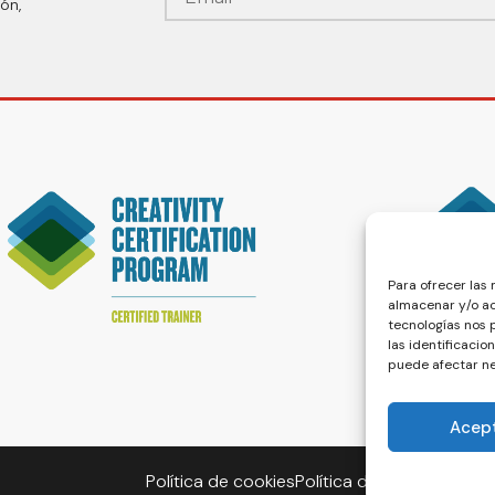
ón,
Para ofrecer las
almacenar y/o ac
tecnologías nos
las identificacio
puede afectar ne
Acep
Política de cookies
Política de privacidad