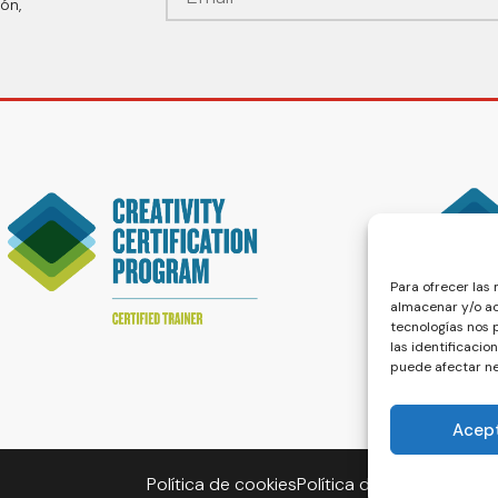
ón,
Para ofrecer las
almacenar y/o ac
tecnologías nos
las identificacio
puede afectar ne
Acep
Política de cookies
Política de privacidad