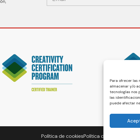
ón,
Para ofrecer las
almacenar y/o ac
tecnologías nos
las identificacio
puede afectar ne
Acep
Política de cookies
Política de privacidad