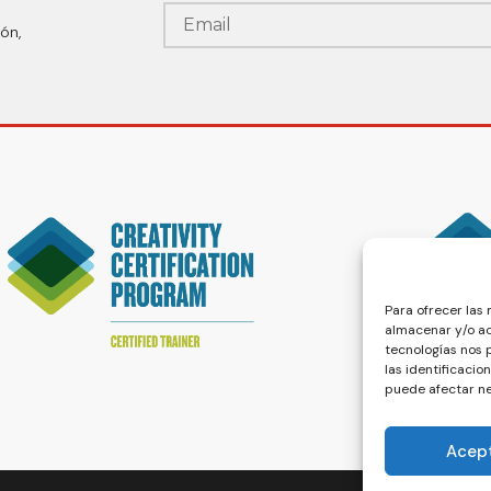
ón,
Para ofrecer las
almacenar y/o ac
tecnologías nos
las identificacio
puede afectar ne
Acep