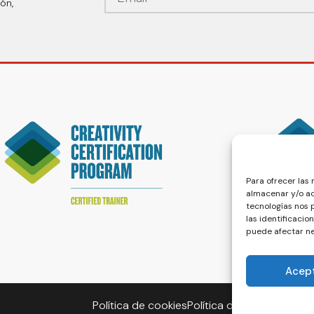
ón,
Para ofrecer las
almacenar y/o ac
tecnologías nos
las identificacio
puede afectar ne
Acep
Política de cookies
Política de privacidad