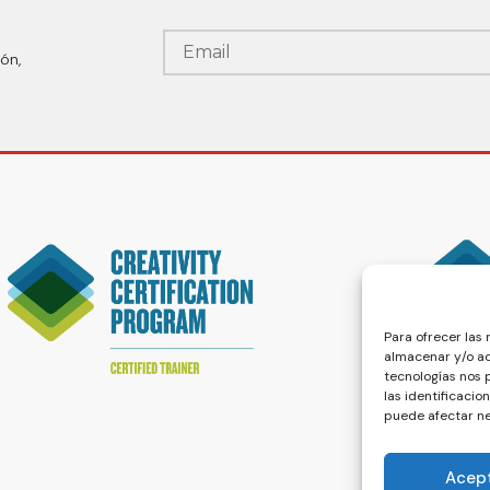
ón,
Para ofrecer las
almacenar y/o ac
tecnologías nos
las identificacio
puede afectar ne
Acep