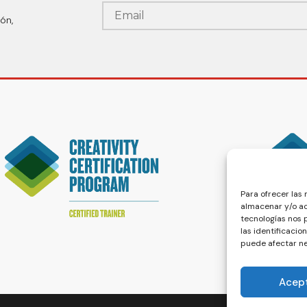
ón,
Para ofrecer las
almacenar y/o ac
tecnologías nos
las identificacio
puede afectar ne
Acep