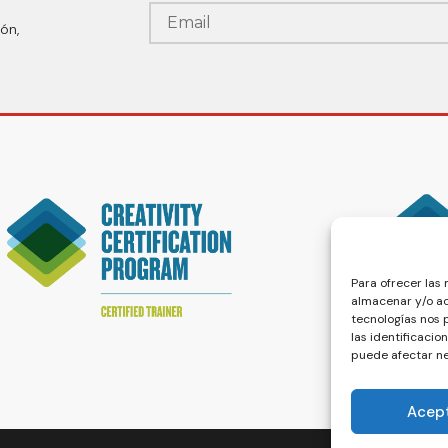
ón,
Para ofrecer las
almacenar y/o ac
tecnologías nos
las identificacio
puede afectar ne
Acep