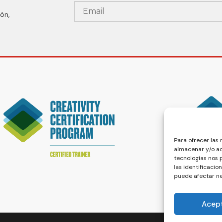
ón,
Para ofrecer las
almacenar y/o ac
tecnologías nos
las identificacio
puede afectar ne
Acep