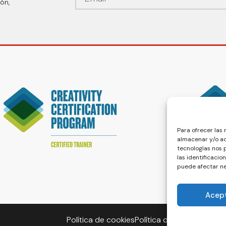
ón,
Para ofrecer las
almacenar y/o ac
tecnologías nos
las identificacio
puede afectar ne
Acep
Política de cookies
Política de privacidad