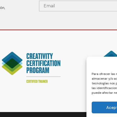
ón,
Para ofrecer las
almacenar y/o ac
tecnologías nos
las identificacio
puede afectar ne
Acep