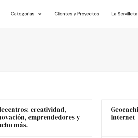
Categorías
Clientes y Proyectos
La Servilleta
lecentros: creatividad,
Geocachi
novación, emprendedores y
Internet
cho más.