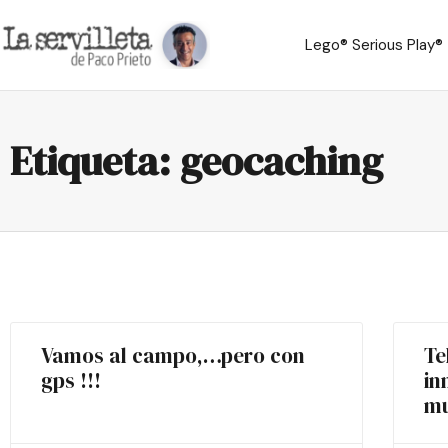
Lego® Serious Play®
Etiqueta: geocaching
Vamos al campo,…pero con
Te
gps !!!
in
mu