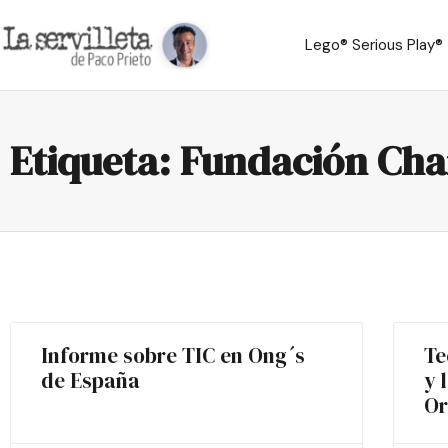
Lego® Serious Play®
Etiqueta: Fundación Ch
Informe sobre TIC en Ong´s
Te
de España
y 
Or