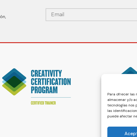
ón,
Para ofrecer las
almacenar y/o ac
tecnologías nos
las identificacio
puede afectar ne
Acep