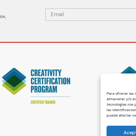
ón,
Para ofrecer las
almacenar y/o ac
tecnologías nos
las identificacio
puede afectar ne
Acep