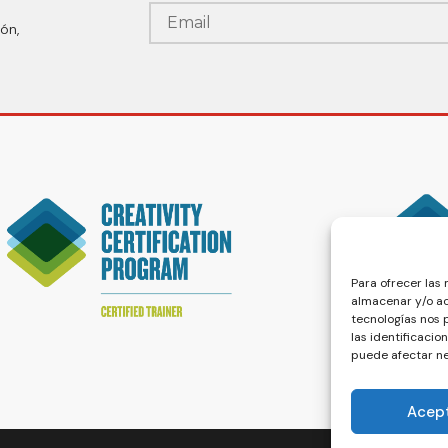
ón,
Para ofrecer las
almacenar y/o ac
tecnologías nos
las identificacio
puede afectar ne
Acep