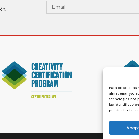
ón,
Para ofrecer las
almacenar y/o ac
tecnologías nos
las identificacio
puede afectar ne
Acep