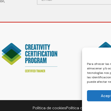
ón,
Para ofrecer las
almacenar y/o ac
tecnologías nos
las identificacio
puede afectar ne
Acep
Política de cookies
Política de privacidad