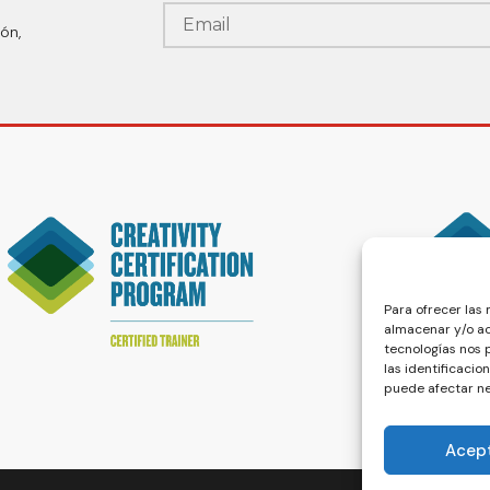
ón,
Para ofrecer las
almacenar y/o ac
tecnologías nos
las identificacio
puede afectar ne
Acep