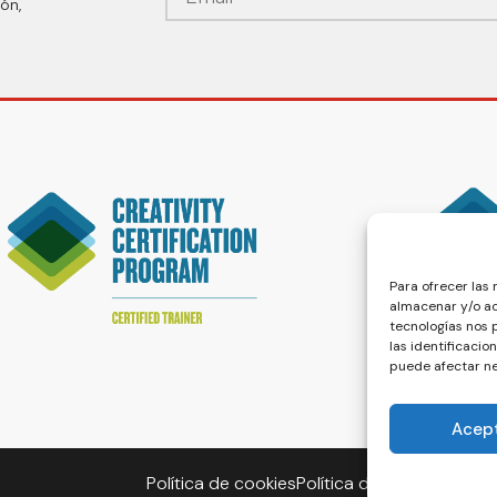
ón,
Para ofrecer las
almacenar y/o ac
tecnologías nos
las identificacio
puede afectar ne
Acep
Política de cookies
Política de privacidad