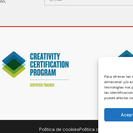
ón,
Para ofrecer las
almacenar y/o ac
tecnologías nos
las identificacio
puede afectar ne
Acep
Política de cookies
Política de privacidad