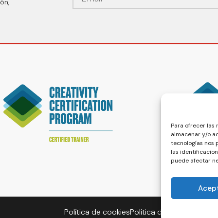
ón,
Para ofrecer las
almacenar y/o ac
tecnologías nos
las identificacio
puede afectar ne
Acep
Política de cookies
Política de privacidad