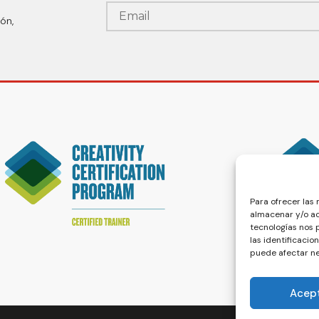
ón,
Para ofrecer las
almacenar y/o ac
tecnologías nos
las identificacio
puede afectar ne
Acep