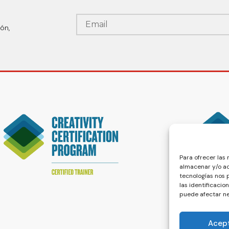
ón,
Para ofrecer las
almacenar y/o ac
tecnologías nos
las identificacio
puede afectar ne
Acep