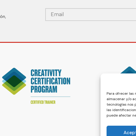
ón,
Para ofrecer las
almacenar y/o ac
tecnologías nos
las identificacio
puede afectar ne
Acep