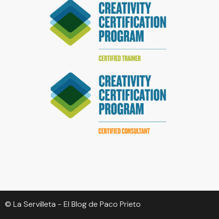
© La Servilleta - El Blog de Paco Prieto