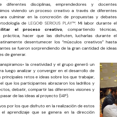
e diferentes disciplinas, emprendedores y docentes
fuimos viviendo un proceso creativo a través de diferentes
para culminar en la concreción de propuestas y debates
etodología de
LEGO© SERIOUS PLAY™
. Mi labor durante el
cilitar el proceso creativo
, compartiendo técnicas,
 práctica, hacer que las disfruten, lucharlas durante el
atinamente desentumecer los “músculos creativos” hasta
pantes se fueron sorprendiendo de la gran cantidad de ideas
s de generar.
ranspiramos» la creatividad y el grupo generó un
a luego analizar y converger en el desarrollo de
rincipales retos e ideas sobre los que trabajar,
 que los participantes abrazaron los ladrillos y
tos, debatir, compartir las diferentes visiones y
pasar de las ideas al proyecto (I4P).
os por los que disfruto en la realización de estos
r el aprendizaje que se genera en la dirección