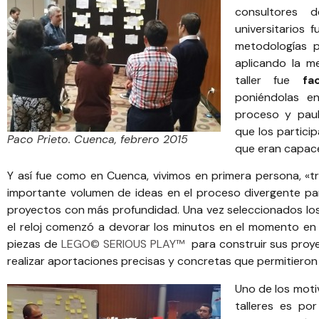
consultores d
universitarios 
metodologías 
aplicando la m
taller fue
fa
poniéndolas en
proceso y paul
que los partici
Paco Prieto. Cuenca, febrero 2015
que eran capace
Y así fue como en Cuenca, vivimos en primera persona, «t
importante volumen de ideas en el proceso divergente par
proyectos con más profundidad. Una vez seleccionados los p
el reloj comenzó a devorar los minutos en el momento en el
piezas de
LEGO© SERIOUS PLAY™
para construir sus proyec
realizar aportaciones precisas y concretas que permitieron 
Uno de los motiv
talleres es po