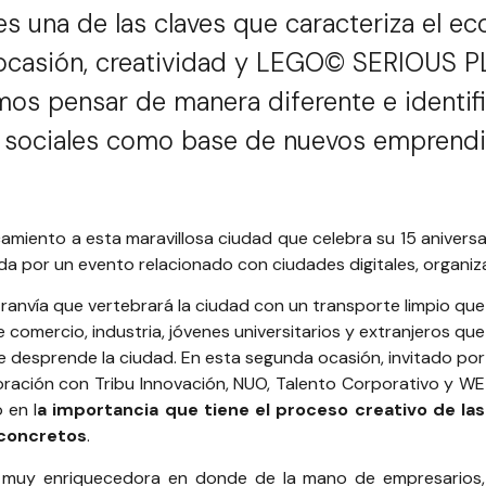
 es una de las claves que caracteriza el e
ocasión, creatividad y LEGO© SERIOUS P
s pensar de manera diferente e identific
 sociales como base de nuevos emprendi
camiento a esta maravillosa ciudad que celebra su 15 anivers
ada por un evento relacionado con ciudades digitales, organi
ranvía que vertebrará la ciudad con un transporte limpio que
 comercio, industria, jóvenes universitarios y extranjeros que
e desprende la ciudad. En esta segunda ocasión, invitado por
oración con
Tribu Innovación
,
NUO
,
Talento Corporativo
y
WE
 en l
a importancia que tiene el proceso creativo de las
 concretos
.
 muy enriquecedora en donde de la mano de empresarios,