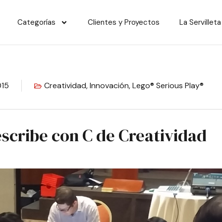
Categorías
Clientes y Proyectos
La Servilleta
015
Creatividad
,
Innovación
,
Lego® Serious Play®
scribe con C de Creatividad