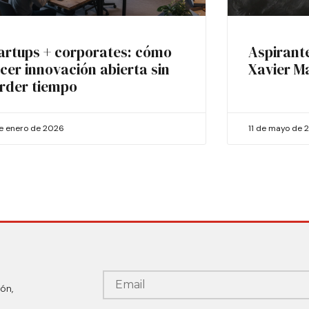
artups + corporates: cómo
Aspirant
cer innovación abierta sin
Xavier M
rder tiempo
de enero de 2026
11 de mayo de 
ón,