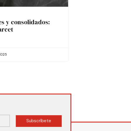
es y consolidados:
arcet
2025
Subscríbete