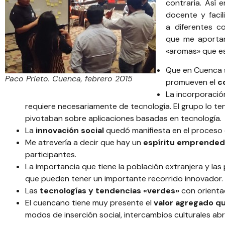
contraria. Así
docente y faci
a diferentes c
que me aportan
«aromas» que es
Que en Cuenca 
Paco Prieto. Cuenca, febrero 2015
promueven el
c
La incorporaci
requiere necesariamente de tecnología. El grupo lo te
pivotaban sobre aplicaciones basadas en tecnología.
La
innovación social
quedó manifiesta en el proceso 
Me atrevería a decir que hay un
espíritu emprended
participantes.
La importancia que tiene la población extranjera y la
que pueden tener un importante recorrido innovador.
Las
tecnologías y tendencias «verdes»
con orienta
El cuencano tiene muy presente el
valor agregado qu
modos de inserción social, intercambios culturales a