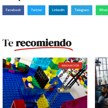
Facebook
Twitter
LinkedIn
Telegram
What
Te
recomiendo
INNOVACIÓN