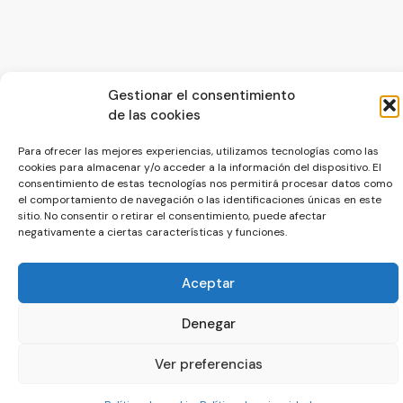
Gestionar el consentimiento
© La Servilleta - El Blog de Paco Prieto
de las cookies
Política de cookies
Política de privacidad
Para ofrecer las mejores experiencias, utilizamos tecnologías como las
cookies para almacenar y/o acceder a la información del dispositivo. El
consentimiento de estas tecnologías nos permitirá procesar datos como
el comportamiento de navegación o las identificaciones únicas en este
sitio. No consentir o retirar el consentimiento, puede afectar
negativamente a ciertas características y funciones.
Aceptar
Denegar
Ver preferencias